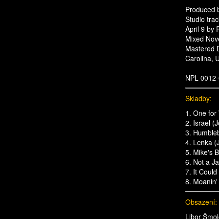
Produced 
Studio tra
April 9 by
Mixed Nov
Mastered 
Carolina, 
NPL 0012-
Skladby:
1. One fo
2. Israel (
3. Humble
4. Lenka (
5. Mike's 
6. Not a J
7. It Coul
8. Moanin'
Obsazení:
Libor Šmol