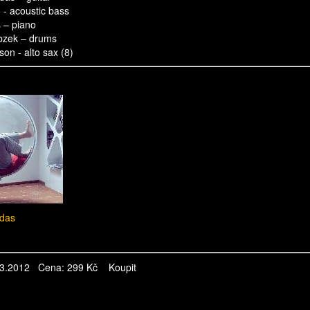
 - acoustic bass
 – piano
zek – drums
on - alto sax (8)
ldas
1.3.2012 Cena: 299 Kč
Koupit