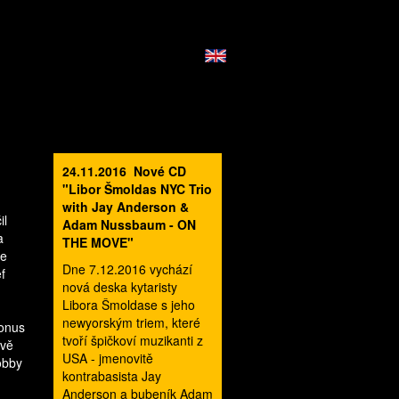
24.11.2016 Nové CD
"Libor Šmoldas NYC Trio
with Jay Anderson &
il
Adam Nussbaum - ON
a
THE MOVE"
ce
Dne 7.12.2016 vychází
f
nová deska kytaristy
,
Libora Šmoldase s jeho
newyorským triem, které
bonus
tvoří špičkoví muzikanti z
ivě
USA - jmenovitě
obby
kontrabasista Jay
Anderson a bubeník Adam