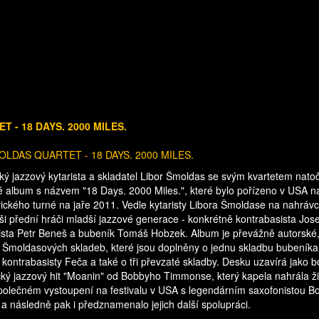
 - 18 DAYS. 2000 MILES.
OLDAS QUARTET - 18 DAYS. 2000 MILES.
ký jazzový kytarista a skladatel Libor Šmoldas se svým kvartetem natoč
vé album s názvem "18 Days. 2000 Miles.", které bylo pořízeno v USA n
ického turné na jaře 2011. Vedle kytaristy Libora Šmoldase na nahráv
aši přední hráči mladší jazzové generace - konkrétně kontrabasista Jose
ista Petr Beneš a bubeník Tomáš Hobzek. Album je převážně autorské
 Šmoldasových skladeb, které jsou doplněny o jednu skladbu bubeníka
kontrabasisty Feča a také o tři převzaté skladby. Desku uzavírá jako 
ický jazzový hit "Moanin" od Bobbyho Timmonse, který kapela nahrála ž
polečném vystoupení na festivalu v USA s legendárním saxofonistou B
 následně pak i předznamenalo jejich další spolupráci.