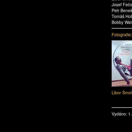
Josef Fečo
Petr Beneš
Tomáš Hob
Bobby Wats
Fotografie:
Libor Šmo
Vydáno: 