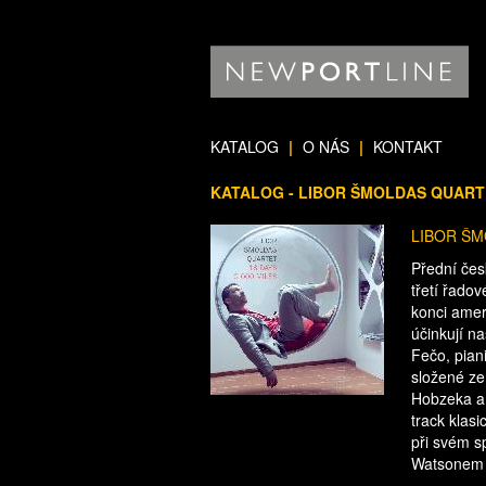
KATALOG
|
O NÁS
|
KONTAKT
KATALOG - LIBOR ŠMOLDAS QUARTET
LIBOR ŠM
Přední čes
třetí řado
konci amer
účinkují n
Fečo, pian
složené ze
Hobzeka a 
track klas
při svém s
Watsonem a