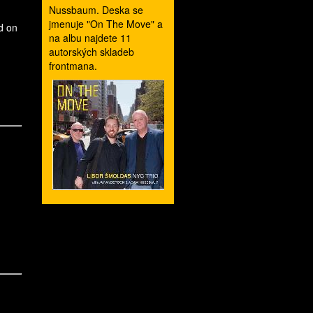
Nussbaum. Deska se
jmenuje "On The Move" a
d on
na albu najdete 11
autorských skladeb
frontmana.